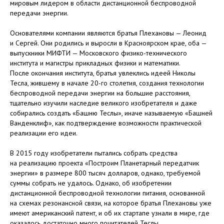
мировым лидером в области дистанционной беспроводной
передачи энергии.
Основателями компании являются братья Плехановы — Леонид
и Сергей. Они родились и выросли в Красноярском крае, оба —
выпускники МИФТИ — Московского физико-технического
института и магистры прикладных физики и математики.
После окончания института, братья увлеклись идеей Николы
Тесла, жившему в начале 20-го столетия, создания технологии
беспроводной передачи энергии на большие расстояния,
тщательно изучили наследие великого изобретателя и даже
собирались создать «Башню Теслы», иначе называемую «Башней
Ванденклиф», как подтверждение возможности практической
реализации его идеи.
В 2015 году изобретатели пытались собрать средства
на реализацию проекта «Построим Планетарный передатчик
энергии» в размере 800 тысяч долларов, однако, требуемой
суммы собрать не удалось. Однако, об изобретении
дистанционной беспроводной технологии питания, основанной
на схемах резонансной связи, на которое братья Плехановы уже
имеют американский патент, и об их стартапе узнали в мире, где
оказалось достаточно много почитателей Теслы.