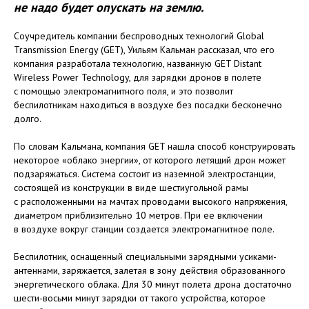
не надо будет опускать на землю.
Соучредитель компании беспроводных технологий Global
Transmission Energy (GET), Уильям Кальман рассказал, что его
компания разработала технологию, названную GET Distant
Wireless Power Technology, для зарядки дронов в полете
с помощью электромагнитного поля, и это позволит
беспилотникам находиться в воздухе без посадки бесконечно
долго.
По словам Кальмана, компания GET нашла способ конструировать
некоторое «облако энергии», от которого летящий дрон может
подзаряжаться. Система состоит из наземной электростанции,
состоящей из конструкции в виде шестиугольной рамы
с расположенными на мачтах проводами высокого напряжения,
диаметром приблизительно 10 метров. При ее включении
в воздухе вокруг станции создается электромагнитное поле.
Беспилотник, оснащенный специальными зарядными усиками-
антеннами, заряжается, залетая в зону действия образованного
энергетического облака. Для 30 минут полета дрона достаточно
шести-восьми минут зарядки от такого устройства, которое