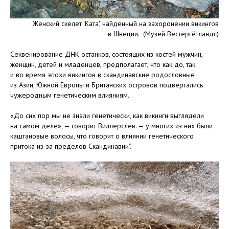
Женский скелет 'Ката', найденный на захоронении викингов
в Швеции. (Музей Вестергётландс)
Секвенирование ДНК останков, состоящих из костей мужчин,
женщин, детей и младенцев, предполагает, что как до, так
и во время эпохи викингов в скандинавские родословные
из Азии, Южной Европы и Британских островов подвергались
чужеродным генетическим влияниям.
«До сих пор мы не знали генетически, как викинги выглядели
на самом деле», — говорит Виллерслев. — у многих из них были
каштановые волосы, что говорит о влиянии генетического
притока из-за пределов Скандинавии".