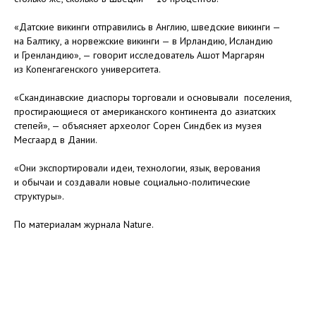
«Датские викинги отправились в Англию, шведские викинги —
на Балтику, а норвежские викинги — в Ирландию, Исландию
и Гренландию», — говорит исследователь Ашот Маргарян
из Копенгагенского университета.
«Скандинавские диаспоры торговали и основывали поселения,
простирающиеся от американского континента до азиатских
степей», — объясняет археолог Сорен Синдбек из музея
Месгаард в Дании.
«Они экспортировали идеи, технологии, язык, верования
и обычаи и создавали новые социально-политические
структуры».
По материалам журнала Nature.